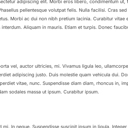
ctetur adipiscing elit. Morbi eros libero, condimentum ut, fa
hasellus pellentesque volutpat felis. Nulla facilisi. Cras se
s. Morbi ac dui non nibh pretium lacinia. Curabitur vitae elit
is interdum. Aliquam in mauris. Etiam et turpis. Donec faucib
orta vel, auctor ultricies, mi. Vivamus ligula leo, ullamcorp
rdiet adipiscing justo. Duis molestie quam vehicula dui. Do
perdiet vitae, nunc. Suspendisse diam diam, rhoncus in, impe
 Nam sodales massa ut ipsum. Curabitur ipsum.
d mi. In neque. Suspendisse suscipit ipsum in ligula. Integer