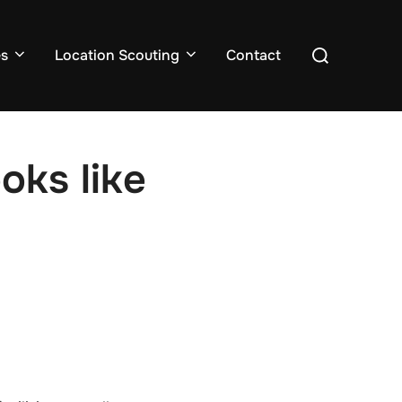
Search
es
Location Scouting
Contact
for:
oks like