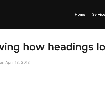
Home
Servic
ing how headings lo
on
Posted
April 13, 2018
on