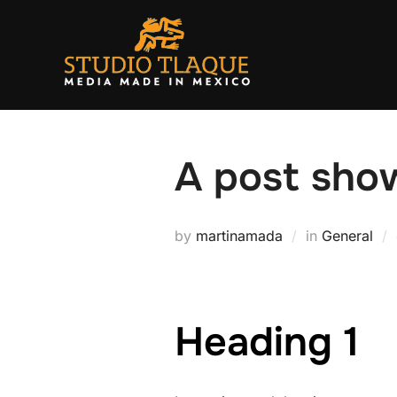
Skip
to
content
A post show
by
martinamada
in
General
Heading 1